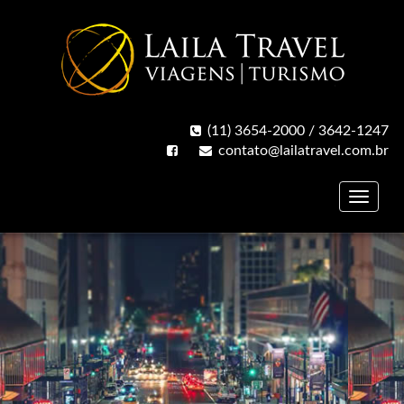
(11) 3654-2000 / 3642-1247
contato@lailatravel.com.br
Toggle
naviga